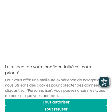
ALTERNANCE
Aide au premier équipement des apprentis :
de nouvelles règles à compter du 30 juillet
2026
Le respect de votre confidentialité est notre
priorité
Pour vous offrir une meilleure expérience de navigation,
nous utilisons des cookies pour collecter des données. En
cliquant sur "Personnaliser", vous pouvez choisir les types
de cookies que vous acceptez.
Actualités
Agenda
Outils
Tout autoriser
© 2026 - AKTO - Tous droits réservés
Mentions légales
Politique de confidentialité
Conditions générales
Tout refuser
Glossaire