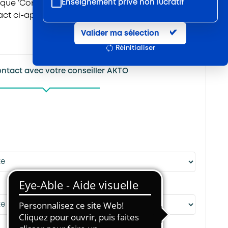
Enseignement privé non lucratif
rique ‘Contacts‘ de Mon
ct ci-après.
Entretien et location textile
Valider ma sélection
Exploitations forestières et scieries
Réinitialiser
agricoles
Hôtels, cafés, restaurants
ontact avec votre conseiller AKTO
Organismes de formation
Portage salarial
Prévention, sécurité
Propreté et services associés
Restauration rapide
Restauration collective
Services d'eau et d'assainissement
Travail mécanique du bois