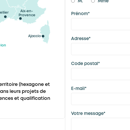
M.
Mme
Aix-en-
llier
Prénom*
Provence
Ajaccio
Adresse*
elon
Code postal*
territoire (hexagone et
E-mail*
ns leurs projets de
ces et qualification
Votre message*