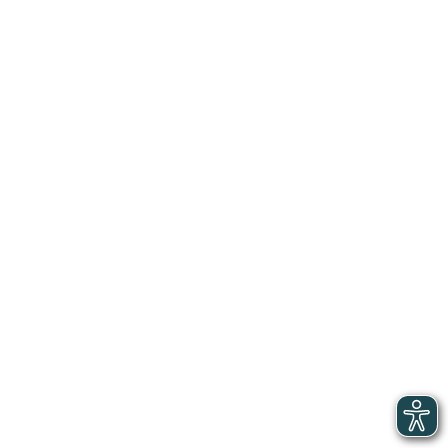
Ces articles peuvent vous intéresser
Voir toutes les actualités
13/02/2026
HÔTELS, CAFÉS, RESTAURANTS
NORMANDIE
PLUSIEURS THÉMATIQUES