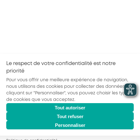
A destination des entreprises du secteur de la
distribution professionnelle du second œuvre
du bâtiment et de l'industrie, évaluez votre
niveau de maturité en RSE grâce à cet
autodiagnostic et identi…
voir plus
Réaliser son autodiagnostic
Le respect de votre confidentialité est notre
1
2
3
4
5
…
17
priorité
Pour vous offrir une meilleure expérience de navigation,
nous utilisons des cookies pour collecter des données. En
cliquant sur "Personnaliser", vous pouvez choisir les types
de cookies que vous acceptez.
Actualités
Agenda
Outils
Tout autoriser
© 2026 - AKTO - Tous droits réservés
Mentions légales
Politique de confidentialité
Conditions générales
Tout refuser
Glossaire
Personnaliser
Observatoire des Métiers
Espace Formation