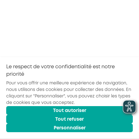
23/06/2025
Assemblée générale d’AKTO : La Présidence
paritaire acte la dynamique positive et appelle les
branches professionnelles à se mobiliser pour la
formation des salariés face à l’évolution de leurs
métiers
Télécharger
Le respect de votre confidentialité est notre
priorité
1
2
3
4
…
11
Pour vous offrir une meilleure expérience de navigation,
nous utilisons des cookies pour collecter des données. En
cliquant sur "Personnaliser", vous pouvez choisir les types
de cookies que vous acceptez.
Actualités
Agenda
Outils
Tout autoriser
© 2026 - AKTO - Tous droits réservés
Mentions légales
Politique de confidentialité
Conditions générales
Tout refuser
Glossaire
Personnaliser
Observatoire des Métiers
Espace Formation