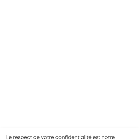
Ces articles peuvent vous intéresser
Voir toutes les actualités
27/07/2026
TOUS LES SECTEURS
NATIONAL
DÉVELOPPEMENT DES COMPÉTENCES
Interview : quel est le rôle d'un Responsable
Activité Alternance auprès des CFA ?
Le respect de votre confidentialité est notre