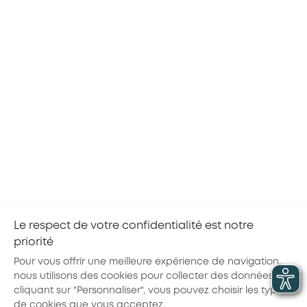
TOUS LES SECTEURS
RECRUTER
Elargissez votre recherche pour trouver le
meilleur candidat
Réalisez un autodiagnostic de vos pratiques
actuelles de recrutement pour recruter
autrement, évoluer vers une approche plus
inclusive et attirer plus de candidats
Réaliser l'autodiagnostic
Le respect de votre confidentialité est notre
1
…
5
6
7
8
9
…
17
priorité
Pour vous offrir une meilleure expérience de navigation,
nous utilisons des cookies pour collecter des données. En
cliquant sur "Personnaliser", vous pouvez choisir les types
de cookies que vous acceptez.