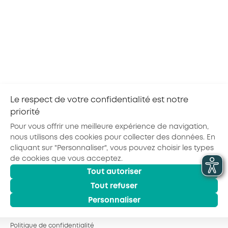
auxquels vous pourriez prétendre.
Consultez les principaux
cofinancements
Consulter les critères de prise en charge 2025
pour la branche des organismes de formation
Le respect de votre confidentialité est notre
priorité
Partager la page :
Pour vous offrir une meilleure expérience de navigation,
nous utilisons des cookies pour collecter des données. En
cliquant sur "Personnaliser", vous pouvez choisir les types
de cookies que vous acceptez.
Actualités
Agenda
Outils
Tout autoriser
© 2026 - AKTO - Tous droits réservés
Mentions légales
Politique de confidentialité
Conditions générales
Tout refuser
Glossaire
Personnaliser
Observatoire des Métiers
Espace Formation
Politique de confidentialité