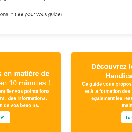
ns initiée pour vous guider
Découvrez l
s en matière de
Handica
en 10 minutes !
Ce guide vous propose 
tifier vos points forts
et à la formation des
nt, des informations,
également les res
on de vos besoins.
main
Tél