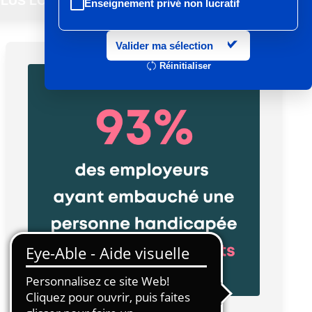
LUS LOIN
Enseignement privé non lucratif
Entretien et location textile
Valider ma sélection
Exploitations forestières et scieries
Réinitialiser
agricoles
Hôtels, cafés, restaurants
Organismes de formation
Portage salarial
Prévention, sécurité
Propreté et services associés
Restauration rapide
Restauration collective
Services d'eau et d'assainissement
Travail mécanique du bois