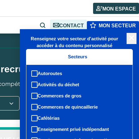
MON ESPACE
CONTACT
MON SECTEUR
RECHERCHE
Renseignez votre secteur d'activité pour
A+
A-
Publié : 11/06/2024
-
Mise à jour : 28/05/2026
accéder à du contenu personnalisé
Secteurs
e recrutement
Autoroutes
s compétences dont vous avez besoin !
Activités du déchet
Commerces de gros
Commerces de quincaillerie
Cafétérias
Enseignement privé indépendant