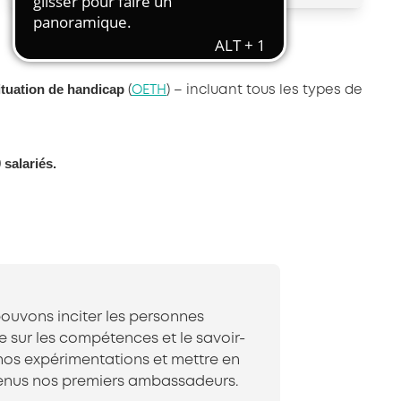
Transport et travail aérien
Travail temporaire
Autres entreprises ressortissantes
ituation de handicap
d’AKTO
(
OETH
) – incluant tous les types de
Autre secteur
 salariés.
ouvons inciter les personnes
e sur les compétences et le savoir-
r nos expérimentations et mettre en
evenus nos premiers ambassadeurs.