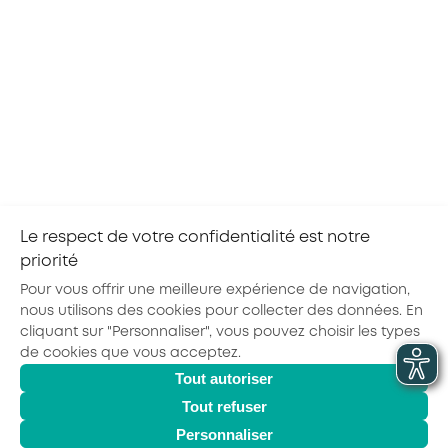
prétendre.
Consultez les principaux
cofinancements
Consulter les critères de prise en charge 2025
pour la branche Cafétérias – Restauration
commerciale libre service
Le respect de votre confidentialité est notre
priorité
Partager la page :
Pour vous offrir une meilleure expérience de navigation,
nous utilisons des cookies pour collecter des données. En
cliquant sur "Personnaliser", vous pouvez choisir les types
de cookies que vous acceptez.
Actualités
Agenda
Outils
Tout autoriser
© 2026 - AKTO - Tous droits réservés
Mentions légales
Politique de confidentialité
Conditions générales
Tout refuser
Glossaire
Personnaliser
Observatoire des Métiers