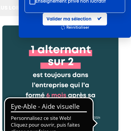
Enseignement privé non lucratif
LUS LOIN
Entretien et location textile
Valider ma sélection
Exploitations forestières et scieries
Réinitialiser
agricoles
Hôtels, cafés, restaurants
Organismes de formation
Portage salarial
Prévention, sécurité
Propreté et services associés
Restauration rapide
Restauration collective
Services d'eau et d'assainissement
Travail mécanique du bois