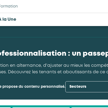
Formation
À la Une
fessionnalisation : un passe
ation en alternance, d'ajuster au mieux les compé
ses. Découvrez les tenants et aboutissants de ce di
e propose du contenu personnalisé.
Secteurs
Commerces de quincaillerie
Enseignement privé indépendant
Entretien et location textile
Exploitations forestières et scieries agricol
Propreté et services associés
Services d'eau et d'assainissement