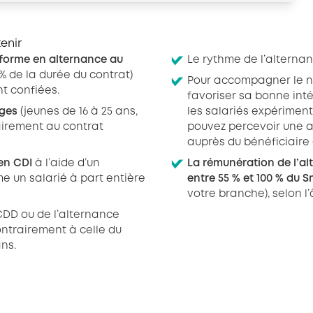
tenir
 forme en alternance au
Le rythme de l’alternan
5% de la durée du contrat)
Pour accompagner le no
nt confiées.
favoriser sa bonne int
âges
(jeunes de 16 à 25 ans,
les salariés expériment
airement au contrat
pouvez percevoir une a
auprès du bénéficiaire 
en CDI
à l’aide d’un
La rémunération de l’al
me un salarié à part entière
entre 55 % et 100 % du 
votre branche), selon l’
CDD ou de l’alternance
ontrairement à celle du
ans.