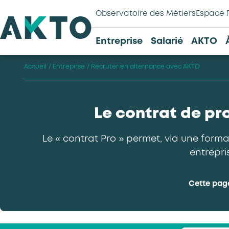
Observatoire des Métiers
Espace 
Entreprise
Salarié
AKTO
Accueil
/
Entreprise
/
Recruter en alternance avec AKTO
Le contrat de pro
Le « contrat Pro » permet, via une form
entrepri
Cette pag